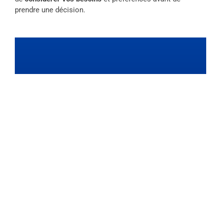
prendre une décision.
Découvrez Les
Meilleurs
Abonnements IPTV En
France
Nos Offres